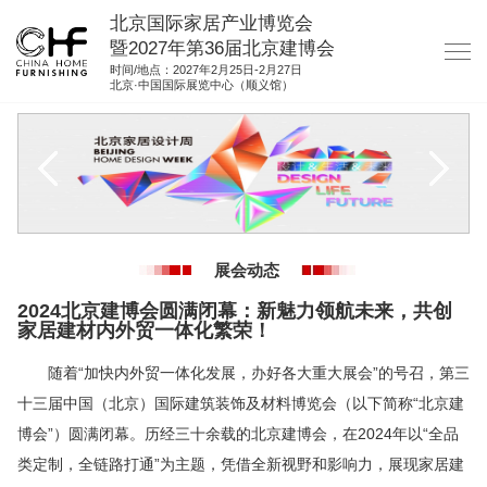
北京国际家居产业博览会
暨2027年第36届北京建博会
时间/地点：2027年2月25日-2月27日
北京·中国国际展览中心（顺义馆）
网站首页
关于我们
展商服务
观众服务
展会动态
展位图纸
2024北京建博会圆满闭幕：新魅力领航未来，共创
资料下载
家居建材内外贸一体化繁荣！
集团展会
随着“加快内外贸一体化发展，办好各大重大展会”的号召，第三
十三届中国（北京）国际建筑装饰及材料博览会（以下简称“北京建
参展联络
博会”）圆满闭幕。历经三十余载的北京建博会，在2024年以“全品
类定制，全链路打通”为主题，凭借全新视野和影响力，展现家居建