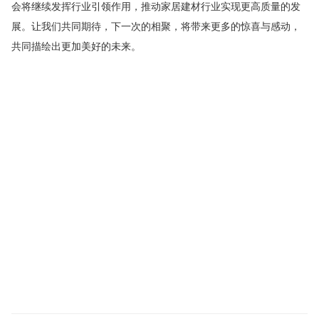
会将继续发挥行业引领作用，推动家居建材行业实现更高质量的发
展。让我们共同期待，下一次的相聚，将带来更多的惊喜与感动，
共同描绘出更加美好的未来。
2025年北京建材展览会
建材展览会
2025北京建材展会
北京
建博展
2025年北京建博会
新型门窗展会
定制家居展
定制
门窗展
定制门业展会
集成定制家居展览会
集成定制家居
展
定制家居门业展会
全屋定制顶墙博览会
集成墙顶展会
集成吊顶展览会
全屋定制整装展
北京建博会
建材展会
北
京建材展
建博会
建筑装饰材料展
全屋定制家居展
深圳窗
帘布艺展
皮革软装展
壁纸展
墙纸展会
墙纸壁布展
壁纸
展会
2025年北京墙纸展览会
2025年上海墙纸展会
2025北京
壁纸展览会
北京墙纸展会
2024上海墙纸软装展
上海墙布展
会
上海壁纸博览会
上海墙纸展会
新型壁材展会
墙饰材料
展
墙壁材料展会
皮革软包展
布艺软装展会
家纺布艺展
窗帘布艺展览会
窗帘展会
墙纸软装博览会
：
2024年北京家
具展览会
家具博览会
2024北京家具展会
北京家具展