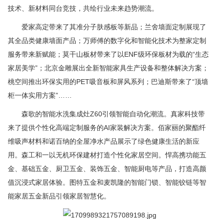
技术、新材料同台竞技，共绘行业未来趋势潮流。
爱家高定带来了其准分子肤感板等新品；兰舍墙面定制展现了
其全品类健康墙面产品；万师傅的数字化和智能化技术为整家定制
服务带来新赋能；莫干山板材带来了以ENF级环保板材为载的“生态
家居美学”；北京金雕展出全新智能家具生产设备和整体解决方案；
桃空间推出环保实用的PET吸音板和屏风系列；巴迪斯带来了“顶墙
柜一体实用方案”……
森歌的智能水洗集成灶Z60引领智能自动化潮流。真家科技带
来了提供个性化高端定制服务的AI家装解决方案。佰家丽的聚酯纤
维吸声材料和诺百纳的全屋净水产品展示了绿色健康生活的新应
用。森工和一以无机环保建材打造个性化家居空间。悍高携功能五
金、基础五金、厨卫五金、装饰五金、智能厨电等产品，打造高颜
值沉浸式家居体验。图特五金和麦凯隆的智能门锁、智能铰链等智
能家居五金新品引领家居智慧化。