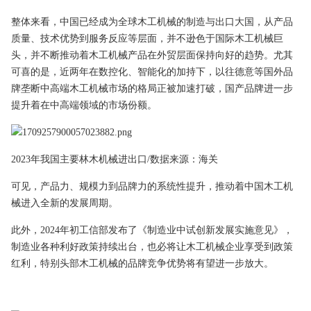
整体来看，中国已经成为全球木工机械的制造与出口大国，从产品
质量、技术优势到服务反应等层面，并不逊色于国际木工机械巨
头，并不断推动着木工机械产品在外贸层面保持向好的趋势。尤其
可喜的是，近两年在数控化、智能化的加持下，以往德意等国外品
牌垄断中高端木工机械市场的格局正被加速打破，国产品牌进一步
提升着在中高端领域的市场份额。
2023年我国主要林木机械进出口/数据来源：海关
可见，产品力、规模力到品牌力的系统性提升，推动着中国木工机
械进入全新的发展周期。
此外，2024年初工信部发布了《制造业中试创新发展实施意见》，
制造业各种利好政策持续出台，也必将让木工机械企业享受到政策
红利，特别头部木工机械的品牌竞争优势将有望进一步放大。