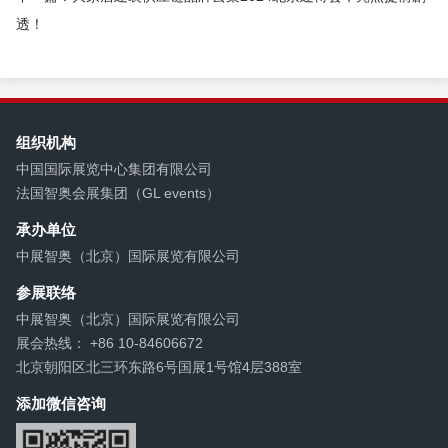
透！
组织机构
中国国际展览中心集团有限公司
法国智奥会展集团（GL events）
承办单位
中展智奥（北京）国际展览有限公司
参展联络
中展智奥（北京）国际展览有限公司
展会热线： +86 10-84606672
北京朝阳区北三环东路6号国展1号馆4层388室
添加微信咨询