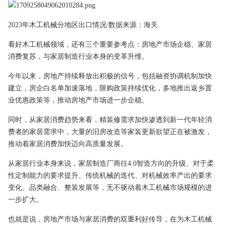
2023年木工机械分地区出口情况/数据来源：海关
看好木工机械领域，还有三个重要参考点：房地产市场企稳、家居
消费复苏，与家居制造行业本身的变革升维。
今年以来，房地产持续释放出积极的信号，包括融资协调机制加快
建立，房企白名单加速落地，限购政策持续优化，多地推出返乡置
业优惠政策等，推动房地产市场进一步企稳。
同时，从家居消费趋势来看，精装修需求加快渗透到新一代年轻消
费者的家居需求中，大量的旧房改造等家装更新欲望正在被激发，
推动着家居消费加快迈向高质量发展。
从家居行业本身来说，家居制造厂商往4.0智造方向的升级、对于柔
性定制能力的要求提升、传统机械的迭代、对机械效率产出的要求
变化、品类融合、整装发展等，无不驱动着木工机械市场规模的进
一步扩大。
也就是说，房地产市场与家居消费的双重利好传导，在为木工机械