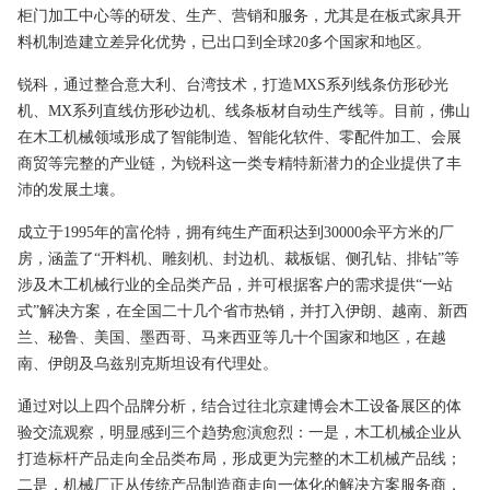
柜门加工中心等的研发、生产、营销和服务，尤其是在板式家具开
料机制造建立差异化优势，已出口到全球20多个国家和地区。
锐科，通过整合意大利、台湾技术，打造MXS系列线条仿形砂光
机、MX系列直线仿形砂边机、线条板材自动生产线等。目前，佛山
在木工机械领域形成了智能制造、智能化软件、零配件加工、会展
商贸等完整的产业链，为锐科这一类专精特新潜力的企业提供了丰
沛的发展土壤。
成立于1995年的富伦特，拥有纯生产面积达到30000余平方米的厂
房，涵盖了“开料机、雕刻机、封边机、裁板锯、侧孔钻、排钻”等
涉及木工机械行业的全品类产品，并可根据客户的需求提供“一站
式”解决方案，在全国二十几个省市热销，并打入伊朗、越南、新西
兰、秘鲁、美国、墨西哥、马来西亚等几十个国家和地区，在越
南、伊朗及乌兹别克斯坦设有代理处。
通过对以上四个品牌分析，结合过往北京建博会木工设备展区的体
验交流观察，明显感到三个趋势愈演愈烈：一是，木工机械企业从
打造标杆产品走向全品类布局，形成更为完整的木工机械产品线；
二是，机械厂正从传统产品制造商走向一体化的解决方案服务商，