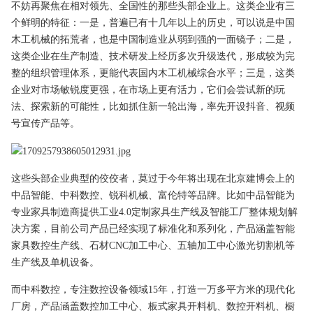
不妨再聚焦在相对领先、全国性的那些头部企业上。这类企业有三
个鲜明的特征：一是，普遍已有十几年以上的历史，可以说是中国
木工机械的拓荒者，也是中国制造业从弱到强的一面镜子；二是，
这类企业在生产制造、技术研发上经历多次升级迭代，形成较为完
整的组织管理体系，更能代表国内木工机械综合水平；三是，这类
企业对市场敏锐度更强，在市场上更有活力，它们会尝试新的玩
法、探索新的可能性，比如抓住新一轮出海，率先开设抖音、视频
号宣传产品等。
这些头部企业典型的佼佼者，莫过于今年将出现在北京建博会上的
中品智能、中科数控、锐科机械、富伦特等品牌。比如中品智能为
专业家具制造商提供工业4.0定制家具生产线及智能工厂整体规划解
决方案，目前公司产品已经实现了标准化和系列化，产品涵盖智能
家具数控生产线、石材CNC加工中心、五轴加工中心激光切割机等
生产线及单机设备。
而中科数控，专注数控设备领域15年，打造一万多平方米的现代化
厂房，产品涵盖数控加工中心、板式家具开料机、数控开料机、橱