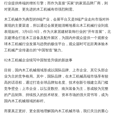
行业提供终端的增长引擎；而作为直接“买家”的家居品牌厂商，则
对更高效、更先进的木工机械有些强烈刚需。
木工机械作为典型的B端产业，会展平台又是B端产业走向市场对外
展现的主要渠道，所以通过会展更能清晰地看出木工机械行业到底
表现如何。3月6日-9日，作为大家居建材装饰行业的“开年首展”，北
京建博会打造木工设备及配件展区，为国内外观众提供一个观察全
球木工机械行业发展与趋势的极佳平台，观众届时可近距离体验木
工机械产业传递出的“中国智造”魅力。
02木工机械企业续写中国智造升级的新故事
目前，国内木工机械领域形成以国际品牌、上市企业、其它头部企
业为主的竞争格局。其中，国际品牌，在木工机械高端市场享有较
高的话语权，通过打造全球品牌知名度、技术创新引领建立高门槛
竞争壁垒；上市企业，以弘亚数控、南兴装备为主，形成较为完整
的产品矩阵、持续投入的技术研发、资本市场的强大背书等，成为
国内木工机械领域的标杆。
而要真正更好、更全面地理解国内木工机械市场，我们关注的重心