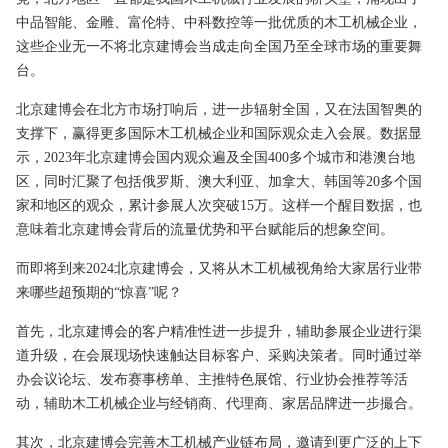
中品智能、金雕、富伦特、中科数控等一批优质的木工机械企业，
这些企业无一不将北京建博会当成走向全国乃至全球市场的重要舞
台。
北京建博会在北方市场打响后，进一步辐射全国，又在法国智奥的
支撑下，赢得更多国际木工机械企业和国际观众走入会展。数据显
示，2023年北京建博会国内观众遍及全国400多个城市和港澳台地
区，同时汇聚了包括俄罗斯、澳大利亚、加拿大、韩国等20多个国
家和地区的观众，累计参展人次突破15万。这样一个醒目数据，也
意味着北京建博会背后的流量优势和平台赋能后的想象空间。
而即将到来2024北京建博会，又将从木工机械视角给大家居行业带
来哪些超预期的“惊喜”呢？
首先，北京建博会的客户精准性进一步提升，辅助参展企业进行渠
道升级，在会展现场快速触达目标客户、采购决策者。同时通过举
办会议论坛、发布赛事榜单、主推特色展馆、行业协会推荐等活
动，辅助木工机械企业与经销商、代理商、家居品牌进一步撮合。
其次，北京建博会完善木工机械产业链布局，邀请到更广泛的上下